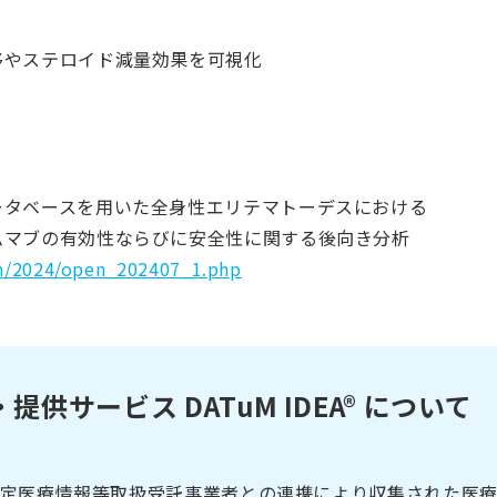
移やステロイド減量効果を可視化
ータベースを用いた全身性エリテマトーデスにおける
ムマブの有効性ならびに安全性に関する後向き分析
pen/2024/open_202407_1.php
供サービス DATuM IDEA® について
® は、認定医療情報等取扱受託事業者との連携により収集された