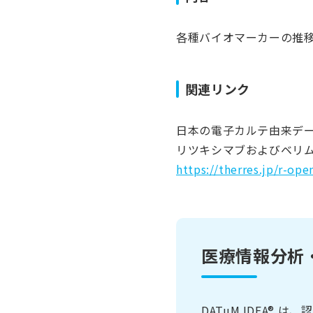
各種バイオマーカーの推
関連リンク
日本の電子カルテ由来デ
リツキシマブおよびベリ
https://therres.jp/r-o
医療情報分析・提
DATuM IDEA