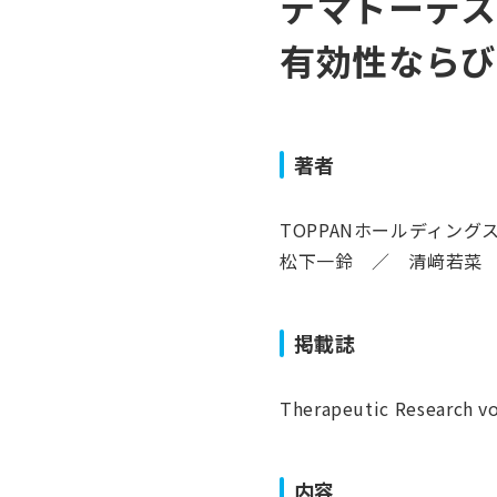
テマトーデス
資料ダウンロード
有効性ならび
よくあるご質問
著者
TOPPANホールディング
松下一鈴 ／ 清﨑若菜
掲載誌
Therapeutic Research vo
内容