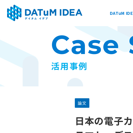
DATuM ID
Case 
DATuM IDEA® について
提供サービス
活用事例
活用事例
ファーマベース
論文
日本の電子カ
お知らせ