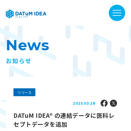
DATuM IDEA® について
News
提供サービス
お知らせ
活用事例
リリース
ファーマベース
2025.03.28
DATuM IDEA® の連結データに医科レ
お知らせ
セプトデータを追加