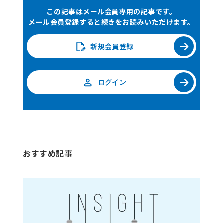
て、研究デザインごとに研究の質（バイアスの影響な
この記事はメール会員専用の記事です。
メール会員登録すると続きをお読みいただけます。
ど）を評価します（詳細な方法については、正路らの
1
報告
をご参照ください）。SLRでは、過去の研究
新規会員登録
報告が豊富であれば、短期間でエビデンスを創出する
ことが可能である反面、過去に実施されていないリサ
ーチクエスチョンにおいてはエビデンス創出が難しく
ログイン
なります。
1
正路 章子、小久保 欣哉、滕 麗達、五十嵐 中、HTAの最新動向・費用
対効果分析と薬価戦略への活かし方 システマティック・レビューの仕
方～論文の選択と評価～、月刊ファームステージ、2017、17（1）、
27-32
おすすめ記事