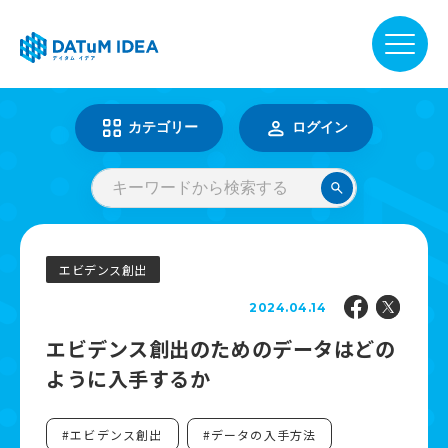
DATuM IDEA® について
カテゴリー
ログイン
提供サービス
活用事例
エビデンス創出
2024.04.14
ファーマベース
エビデンス創出のためのデータはどの
ように入手するか
お知らせ
#エビデンス創出
#データの入手方法