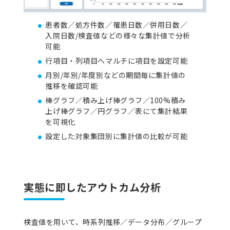
患者数／処方件数／罹患日数／併用日数／
入院日数/検査値などの様々な集計値で分析
可能
行項目・列項目へマルチに項目を設定可能
月別/年別/年度別などの期間毎に集計値の
推移を確認可能
棒グラフ／積み上げ棒グラフ／100%積み
上げ棒グラフ／円グラフ／表にて集計結果
を可視化
設定した対象集団別に集計値の比較が可能
実態に即したアウトカム分析
検査値を用いて、時系列推移／データ分布／グループ