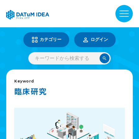
DATuM IDEA® について
カテゴリー
ログイン
提供サービス
活用事例
Keyword
臨床研究
ファーマベース
お知らせ