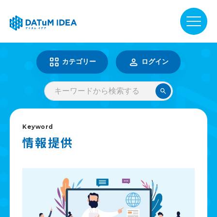
DATuM IDEA® について
カテゴリー
ログイン
提供サービス
活用事例
Keyword
情報提供
ファーマベース
お知らせ