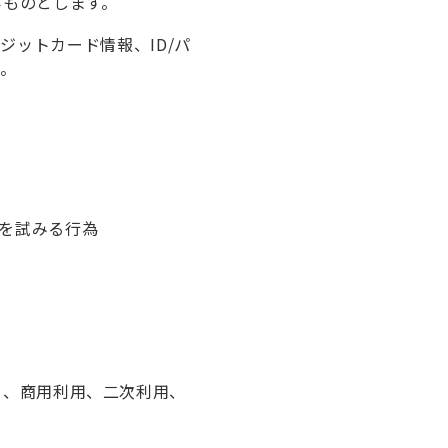
いものとします。
ットカード情報、ID/パ
為。
を試みる行為
く、商用利用、二次利用、