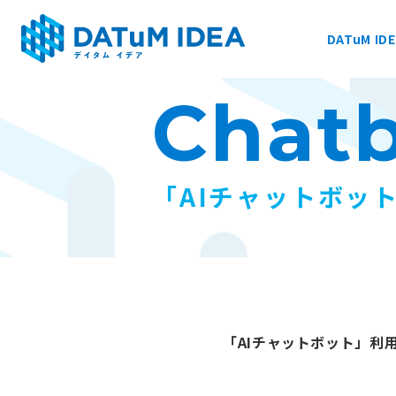
DATuM ID
Chat
DATuM IDEA® について
提供サービス
「AIチャットボッ
活用事例
ファーマベース
「AIチャットボット」利
お知らせ