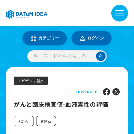
DATuM IDEA® について
カテゴリー
ログイン
提供サービス
活用事例
エビデンス創出
2026.02.18
ファーマベース
がんと臨床検査値-血液毒性の評価
お知らせ
#がん
#評価