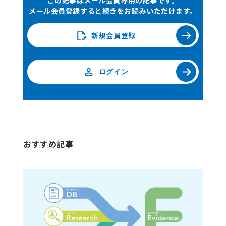
この記事はメール会員専用の記事です。
それでもなお改善が見込めない場合、やむを得ず用量
メール会員登録すると続きをお読みいただけます。
減量、休薬・延期、レジメン変更、中止などの治療変
更に至ることがあります。これらの介入や治療変更は
新規会員登録
相対用量強度（Relative Dose Intensity）低下の一
因となり、有効性に影響する可能性があります。した
ログイン
がって、血液毒性は単なる検査値異常ではなく、治療
戦略全体に関わる重要な判断材料です。
アウトカムへの影響
おすすめ記事