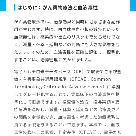
資料ダウンロード
はじめに：がん薬物療法と血液毒性
がん薬物療法では、治療効果と同時にさまざまな副作
よくあるご質問
用が生じます。特に、白血球や血小板の減少といった
血液毒性は、感染症や出血のリスクを高めるだけでな
く、減量・休薬・延期などの判断にも大きな影響を与
お問い合わせ
えます。そのため、血液毒性を正確に評価し、標準化
することは、治療管理に欠かせません。
電子カルテ由来データベース（DB）で取得できる検査
値を有害事象共通用語規準（CTCAE：Common
Terminology Criteria for Adverse Events）に準拠
してグレード化することで、実臨床下の血液毒性を標
準化して把握できます。検査値×処方・投与実績×支
持療法を連結し、減量・休薬・延期などの治療変更と
の関係を定量化でき、血液毒性を考慮した治療戦略に
資する示唆を与えることができます。本稿では、血液
毒性の臨床上の影響、判定基準（CTCAE）、電子カル