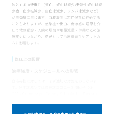
体とする血液毒性（貧血、好中球減少/発熱性好中球減
少症、血小板減少、白血球減少、リンパ球減少など）
が高頻度に生じます。血液毒性は無症候性に経過する
こともありますが、感染症や出血、倦怠感の増悪を介
して救急受診・入院の増加や用量減量・休薬などの治
療変更につながり、結果として治療継続性やアウトカ
ムに影響します。
臨床上の影響
治療強度・スケジュールへの影響
血液毒性に対しては、まず適切な対処をおこないま
す。好中球減少では顆粒球コロニー刺激因子（G-
CSF：Granulocyte Colony-Stimulating Factor ）
による予防投与や治療投与、血小板減少では輸血や出
血リスク回避のための処置、貧血では赤血球輸血や鉄
剤・エリスロポエチン製剤の検討が必要になります。