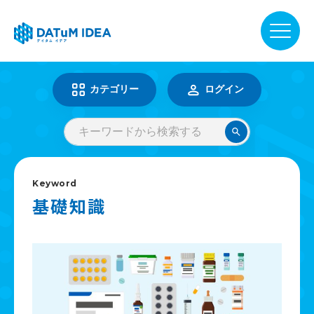
DATuM IDEA® について
カテゴリー
ログイン
提供サービス
活用事例
Keyword
基礎知識
ファーマベース
お知らせ