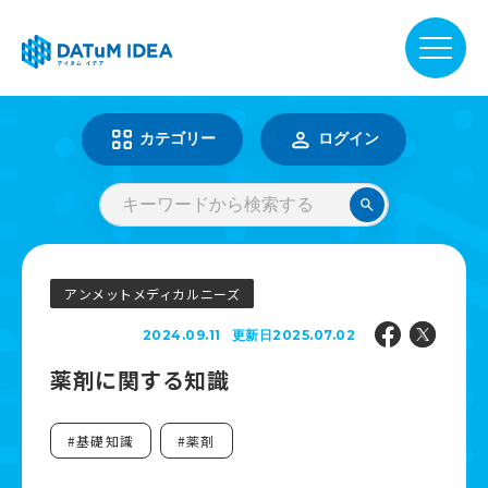
DATuM IDEA® について
カテゴリー
ログイン
提供サービス
活用事例
アンメットメディカルニーズ
2024.09.11
更新日2025.07.02
ファーマベース
薬剤に関する知識
お知らせ
#基礎知識
#薬剤