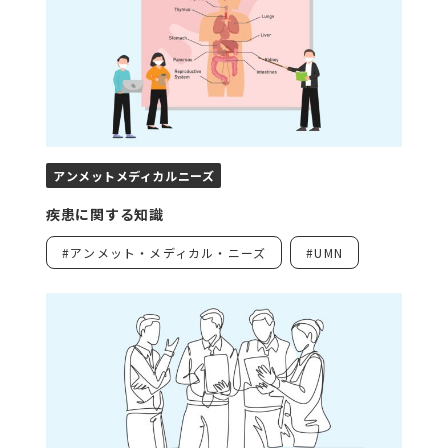
・警告・禁忌はあ
イドライン
るか
・論文
治療上
・標準治療の有無
の位置
・診断・治療ガイ
づけ
ドラインにおける
治療アルゴリズム
上、当該治療薬が
アンメットメディカルニーズ
どこに位置づけら
れているか
疾患に関する知識
薬価・
・薬剤1ヵ月あたり
・薬価基準収載品
#アンメット・メディカル・ニーズ
#UMN
患者負
の患者負担額
目リスト
担額
・難病医療費助成
・難病情報センタ
制度の対象か
ーのウェブサイト
他剤と
・同種同効薬があ
・jRCT、臨床研究
の比較
るか
情報ポータルサイ
・診断・治療ガイ
ト、
ドラインにおける
ClinicalTrials.gov
治療アルゴリズム
・論文