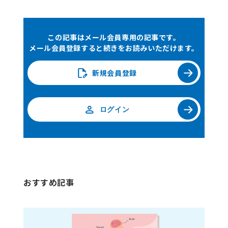
法）
・併用薬の有無
・使用上の注意は
この記事はメール会員専用の記事です。
あるか
メール会員登録すると続きをお読みいただけます。
使用条
・施設要件や専門
件
医資格の制限があ
新規会員登録
るか
・使用前・後に必
要な検査があるか
ログイン
有効
・承認時試験を含
・診断・治療ガイ
性・安
む臨床試験のデザ
ドライン
全性
インや結果
・学会や製薬企業
・診断・治療ガイ
のウェブサイト
ドラインでの有効
・製品添付文書、
性と安全性に関す
インタビューフォ
おすすめ記事
る記載、クリニカ
ーム、適正使用ガ
ルクエスチョン
イド、製品情報概
（CQ）における評
要
価および推奨度
・最適使用推進ガ