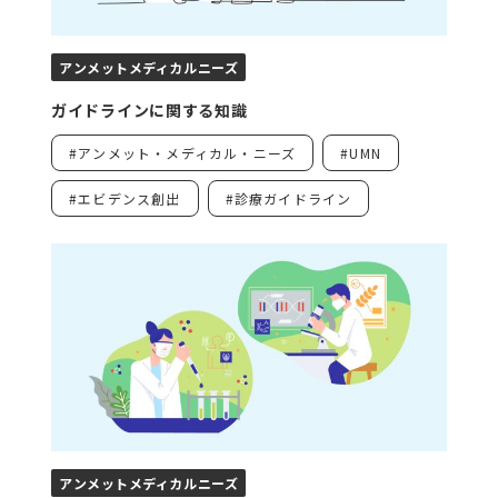
の位置づけ
・医療従事者、患
・適応、有効性・
者会、患者が作成
安全性、用法用
するウェブサイ
アンメットメディカルニーズ
量、費用負担の違
ト・ブログ
い
ガイドラインに関する知識
・後発品はあるか
#アンメット・メディカル・ニーズ
#UMN
・新規薬剤の開発
状況および想定上
#エビデンス創出
#診療ガイドライン
市スケジュール
表1. 薬剤の理解に必要な情報
アンメットメディカルニーズ