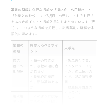
薬剤の理解に必要な情報を「適応症・作用機序」～
「他剤との比較」まで7項目に分類し、それぞれ押さ
えるべきポイントと情報入手先をまとめています（表
1）。このような情報を把握し、該当薬剤の理解を体
系的に深めます。
情報の
押さえるべきポイ
入手先
種類
ント
適応
・単一の適応症
・製品添付文書、
症・作
か、複数の適応症
インタビューフォ
用機序
があるか
ーム、適正使用ガ
・新規作用機序
イド、製品情報概
か、類似薬はある
要
か
・最適使用推進ガ
イドライン
用法用
・どのように投与
・論文
量・剤
するのか （剤型、
型
投与回数、投与方