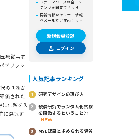
ファーマベースの全コン
テンツを閲覧できます
更新情報やセミナー情報
をメールでご案内します
新規会員登録
ログイン
の医療従事者
パブリッシ
人気記事ランキング
採択の判断が
研究デザインの選び方
評価された
逆に信頼を失
観察研究でランダム化試験
重に選択す
を模倣するということ①
NEW
MSL認証と求められる資質