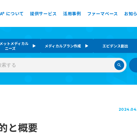
EA® について
提供サービス
活用事例
ファーマベース
お知
メットメディカル
メディカルプラン作成
エビデンス創出
ニーズ
2024.04
的と概要