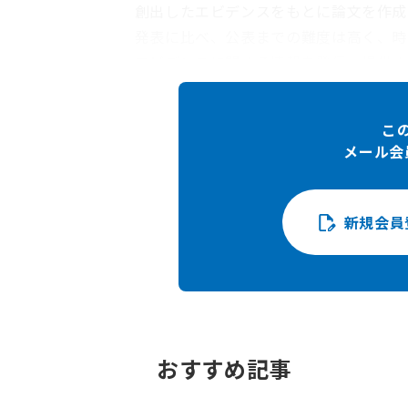
創出したエビデンスをもとに論文を作成
発表に比べ、公表までの難度は高く、時
エビデンスに関する情報を発信・提供す
3
ー（IF）
、採択率、アクセプトされ
般的に採択率が低いため、事前に投稿先
こ
は、IFの高い学術雑誌に挑戦し、リジ
メール会
先によっては迅速査読を受け付けている
を確認する必要があります。
新規会員
1
学術雑誌に掲載された論文を無料でインターネ
ンアクセスの場合は著者が投稿先に掲載料を支
いることがあります。
2
参加費を目的とした粗悪な学会や、掲載料を目
3
ある学術雑誌がその分野で持つ影響力の指標で
いほどその分野での影響力が相対的に大きいこ
おすすめ記事