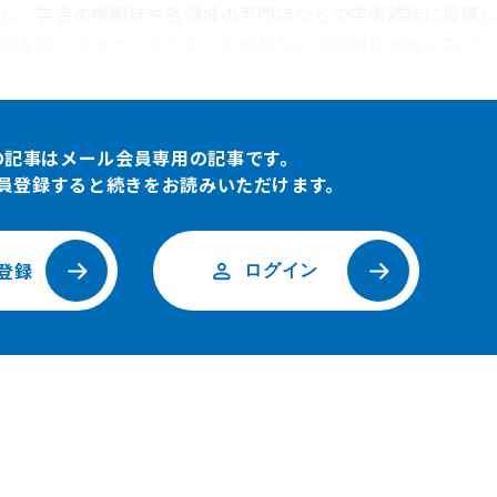
し、学会の機関誌や各領域の専門誌などの学術雑誌に投稿し
間を要しますが、より多くの医師などの医療従事者に向けて
る効果が期待できます。 投稿先の選定に際しては、インパ
るまでの期間などいくつか考慮するべき点があります。IFが
に掲載可能性を問い合わせることも有効です。時間的な余裕
の記事はメール会員専用の記事です。
ェクトされたら投稿先を変更するという方針をとることも可能
員登録すると続きをお読みいただけます。
場合もあるため、投稿先の選定にあたっては候補となる雑誌
登録
ログイン
ット上に公開することを指します。従来は読者が投稿先に購読料を支払っていま
払います。公的な研究費を用いて実施された研究の場合、オープンアクセス化が
的として運営される、十分な査読をおこなわない粗悪な学術雑誌のことを指しま
す。具体的にはその雑誌に掲載された論文が1年あたりに引用される回数の平均
とになります。