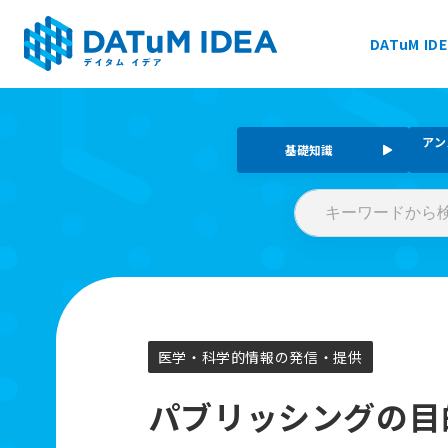
DATuM ID
DATuM IDEA® について
アン
基礎知識
提供サービス
活用事例
ファーマベース
医学・科学的情報の発信・提供
お知らせ
パブリッシングの目